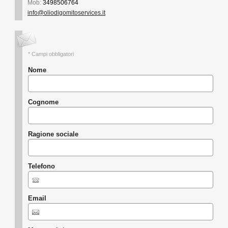
Mob:
3498506764
info@oliodigomitoservices.it
* Campi obbligatori
Nome
Cognome
Ragione sociale
Telefono
Email